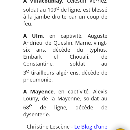
A Villacoublay
, Célestin Verriez,
e
soldat au 109
de ligne, est blessé
à la jambe droite par un coup de
feu.
A Ulm
, en captivité, Auguste
Andrieu, de Queslin, Marne, vingt-
six ans, décède du typhus.
Embark el Chouali, de
Constantine, soldat au
e
3
tirailleurs algériens, décède de
pneumonie.
A Mayence
, en captivité, Alexis
Louny, de la Mayenne, soldat au
e
68
de ligne, décède de
dysenterie.
Christine Lescène -
Le Blog d'une