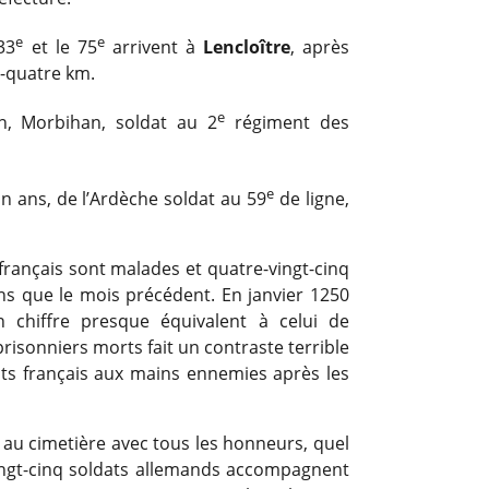
e
e
33
et le 75
arrivent à
Lencloître
, après
-quatre km.
e
n, Morbihan, soldat au 2
régiment des
e
un ans, de l’Ardèche soldat au 59
de ligne,
 français sont malades et quatre-vingt-cinq
s que le mois précédent. En janvier 1250
 chiffre presque équivalent à celui de
isonniers morts fait un contraste terrible
ats français aux mains ennemies après les
au cimetière avec tous les honneurs, quel
ingt-cinq soldats allemands accompagnent