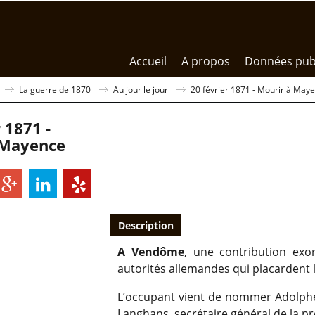
Accueil
A propos
Données pub
La guerre de 1870
Au jour le jour
20 février 1871 - Mourir à May
 1871 -
 Mayence
Description
A Vendôme
, une contribution exo
autorités allemandes qui placardent 
L’occupant vient de nommer Adolphe
Langhans, secrétaire général de la pr