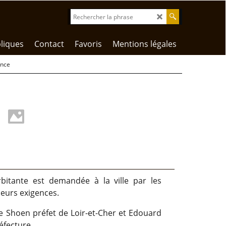
liques
Contact
Favoris
Mentions légales
ence
rbitante est demandée à la ville par les
leurs exigences.
 Shoen préfet de Loir-et-Cher et Edouard
éfecture.