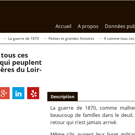
Accueil
A propos
Données pub
La guerre de 1870
Petites et grandes histoires
X comme tous ces i
tous ces
qui peuplent
ières du Loir-
Description
La guerre de 1870, comme malheur
beaucoup de familles dans le deuil,
retour qui n’est jamais arrivé.
Même s’ils avaient leur livret milit