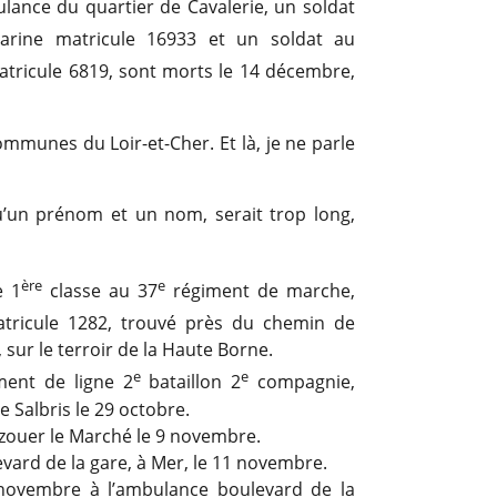
lance du quartier de Cavalerie, un soldat
arine matricule 16933 et un soldat au
matricule 6819, sont morts le 14 décembre,
communes du Loir-et-Cher. Et là, je ne parle
u’un prénom et un nom, serait trop long,
ère
e
e 1
classe au 37
régiment de marche,
atricule 1282, trouvé près du chemin de
, sur le terroir de la Haute Borne.
e
e
ent de ligne 2
bataillon 2
compagnie,
 Salbris le 29 octobre.
zouer le Marché le 9 novembre.
vard de la gare, à Mer, le 11 novembre.
 novembre à l’ambulance boulevard de la