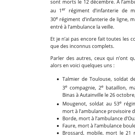
sont morts le 12 décembre. A l’ambu
er
au 1
régiment d’infanterie de m
e
30
régiment d’infanterie de ligne, 
entré à l’ambulance la veille.
Et je n’ai pas encore fait toutes les 
que des inconnus complets.
Parler des autres, ceux qui n’ont q
alors en voici quelques uns :
Talmier de Toulouse, soldat d
e
e
3
compagnie, 2
bataillon, m
Binas à Autainville le 26 octobre
e
Mougenot, soldat au 53
régim
mort à l’ambulance provisoire de
Borde, mort à l’ambulance d’Ou
Faure, mort à l’ambulance boule
Brossard, mobile, mort le 21