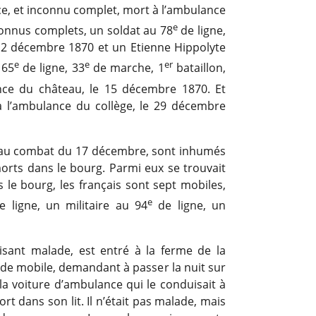
ice, et inconnu complet, mort à l’ambulance
e
connus complets, un soldat au 78
de ligne,
12 décembre 1870 et un Etienne Hippolyte
e
e
er
 65
de ligne, 33
de marche, 1
bataillon,
ce du château, le 15 décembre 1870. Et
 l’ambulance du collège, le 29 décembre
 au combat du 17 décembre, sont inhumés
orts dans le bourg. Parmi eux se trouvait
le bourg, les français sont sept mobiles,
e
 ligne, un militaire au 94
de ligne, un
sant malade, est entré à la ferme de la
de mobile, demandant à passer la nuit sur
 la voiture d’ambulance qui le conduisait à
ort dans son lit. Il n’était pas malade, mais