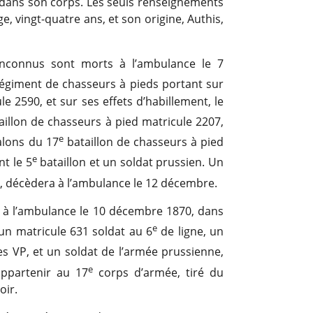
e dans son corps. Les seuls renseignements
ge, vingt-quatre ans, et son origine, Authis,
inconnus sont morts à l’ambulance le 7
égiment de chasseurs à pieds portant sur
e 2590, et sur ses effets d’habillement, le
illon de chasseurs à pied matricule 2207,
e
alons du 17
bataillon de chasseurs à pied
e
nt le 5
bataillon et un soldat prussien. Un
, décèdera à l’ambulance le 12 décembre.
 à l’ambulance le 10 décembre 1870, dans
e
n matricule 631 soldat au 6
de ligne, un
les VP, et un soldat de l’armée prussienne,
e
appartenir au 17
corps d’armée, tiré du
oir.