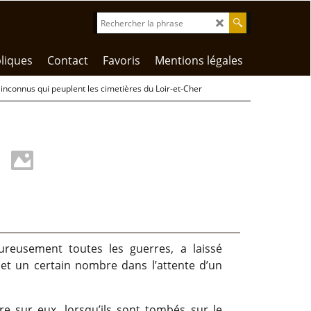
liques
Contact
Favoris
Mentions légales
nconnus qui peuplent les cimetières du Loir-et-Cher
eusement toutes les guerres, a laissé
 et un certain nombre dans l’attente d’un
aire sur eux, lorsqu’ils sont tombés sur le