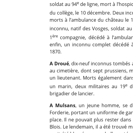
e
soldat au 94
de ligne, mort à l’hosp
du collège, le 10 décembre. Deux in
morts à l’ambulance du château le 
inconnu, natif des Vosges, soldat au
ère
1
compagnie, décédé à l’ambulan
enfin, un inconnu complet décédé à
1870.
A Droué
, dix-neuf inconnus tombés
au cimetière, dont sept prussiens, m
un lieutenant. Morts également dans 
e
un marin, deux militaires au 19
de
brigadier de lancier.
A Mulsans
, un jeune homme, se di
Forderie, portant un uniforme de gar
place. Il ne pouvait plus rester dans
Blois. Le lendemain, il a été trouvé m