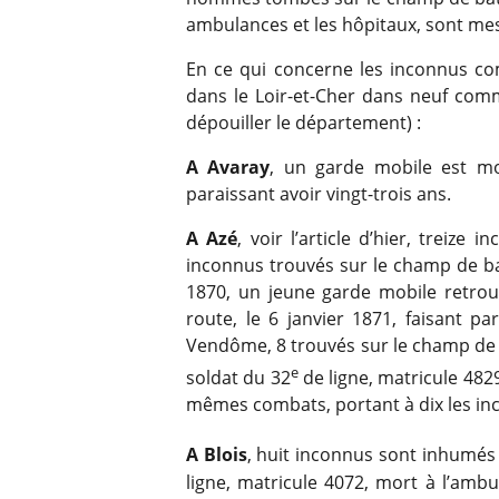
ambulances et les hôpitaux, sont mes 
En ce qui concerne les inconnus com
dans le Loir-et-Cher dans neuf commu
dépouiller le département) :
A Avaray
, un garde mobile est mo
paraissant avoir vingt-trois ans.
A Azé
, voir l’article d’hier, treize
inconnus trouvés sur le champ de ba
1870, un jeune garde mobile retro
route, le 6 janvier 1871, faisant pa
Vendôme, 8 trouvés sur le champ de b
e
soldat du 32
de ligne, matricule 4829
mêmes combats, portant à dix les inc
A Blois
, huit inconnus sont inhumés 
ligne, matricule 4072, mort à l’amb