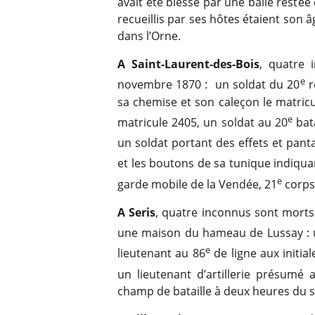
avait été blessé par une balle resté
recueillis par ses hôtes étaient son â
dans l’Orne.
A Saint-Laurent-des-Bois
, quatre 
e
novembre 1870 : un soldat du 20
r
sa chemise et son caleçon le matricul
e
matricule 2405, un soldat au 20
bata
un soldat portant des effets et pant
et les boutons de sa tunique indiqua
e
garde mobile de la Vendée, 21
corps
A Seris
, quatre inconnus sont morts
une maison du hameau de Lussay : u
e
lieutenant au 86
de ligne aux initia
un lieutenant d’artillerie présumé 
champ de bataille à deux heures du s