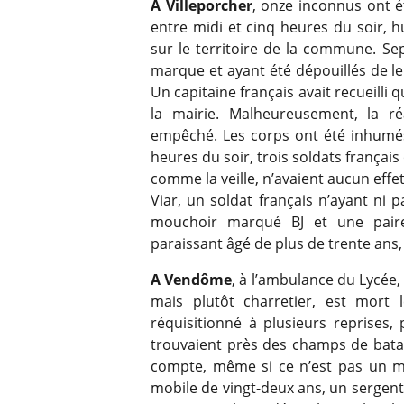
A Villeporcher
, onze inconnus ont é
entre midi et cinq heures du soir, h
sur le territoire de la commune. Sep
marque et ayant été dépouillés de le
Un capitaine français avait recueilli q
la mairie. Malheureusement, la ré
empêché. Les corps ont été inhumés 
heures du soir, trois soldats françai
comme la veille, n’avaient aucun effet
Viar, un soldat français n’ayant ni p
mouchoir marqué BJ et une pair
paraissant âgé de plus de trente ans, 
A Vendôme
, à l’ambulance du Lycée,
mais plutôt charretier, est mort 
réquisitionné à plusieurs reprises,
trouvaient près des champs de bataill
compte, même si ce n’est pas un mil
mobile de vingt-deux ans, un sergent