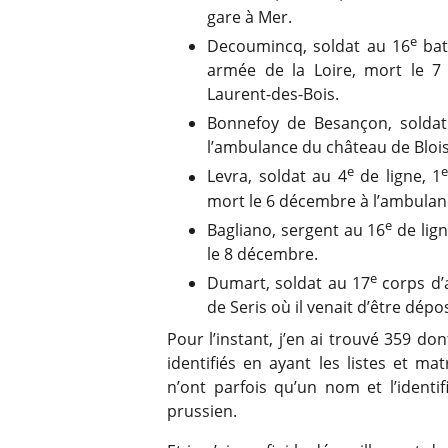
gare à Mer.
e
Decoumincq, soldat au 16
bat
armée de la Loire, mort le 7
Laurent-des-Bois.
Bonnefoy de Besançon, soldat
l’ambulance du château de Blois
e
e
Levra, soldat au 4
de ligne, 1
mort le 6 décembre à l’ambulan
e
Bagliano, sergent au 16
de lign
le 8 décembre.
e
Dumart, soldat au 17
corps d’
de Seris où il venait d’être dépo
Pour l’instant, j’en ai trouvé 359 do
identifiés en ayant les listes et ma
n’ont parfois qu’un nom et l’identif
prussien.