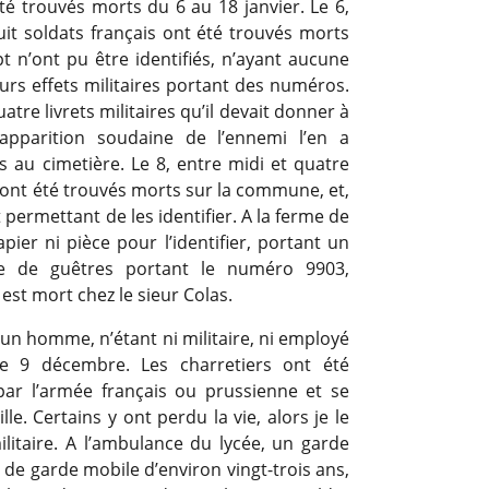
té trouvés morts du 6 au 18 janvier. Le 6,
uit soldats français ont été trouvés morts
t n’ont pu être identifiés, n’ayant aucune
urs effets militaires portant des numéros.
uatre livrets militaires qu’il devait donner à
apparition soudaine de l’ennemi l’en a
au cimetière. Le 8, entre midi et quatre
s ont été trouvés morts sur la commune, et,
 permettant de les identifier. A la ferme de
apier ni pièce pour l’identifier, portant un
e de guêtres portant le numéro 9903,
est mort chez le sieur Colas.
 un homme, n’étant ni militaire, ni employé
le 9 décembre. Les charretiers ont été
 par l’armée français ou prussienne et se
e. Certains y ont perdu la vie, alors je le
itaire. A l’ambulance du lycée, un garde
 de garde mobile d’environ vingt-trois ans,